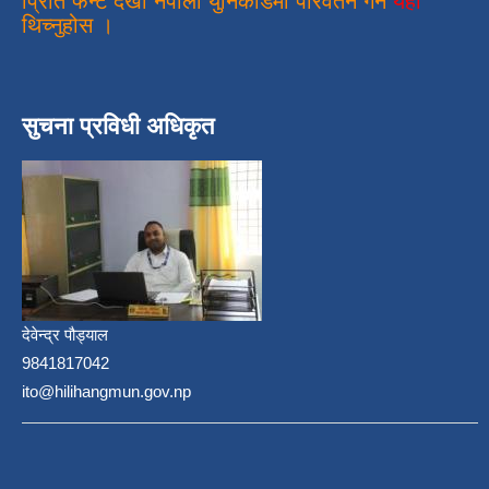
प्रिति फन्ट देखी नेपाली युनिकोडमा परिवर्तन गर्न
यहां
थिच्नुहोस ।
सुचना प्रविधी अधिकृत
देवेन्द्र पौड्याल
9841817042
ito@hilihangmun.gov.np