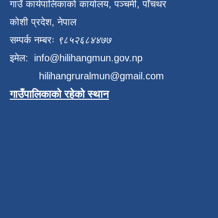
गाउँ कार्यपालिकाको कार्यालय, पञ्चमी, पाँचथर
कोशी प्रदेश, नेपाल
सम्पर्क नम्बरः
९८५२६८४४७७
इमेल:
info@hilihangmun.gov.np
hilihangruralmun@gmail.com
गाउँपालिकाको रहेको स्थान